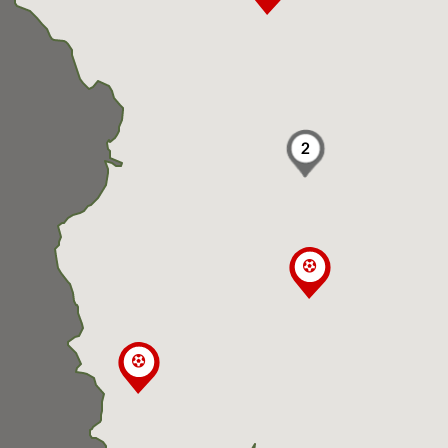
2

