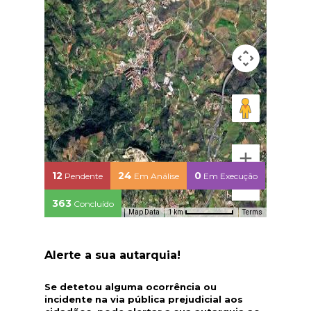
12
24
0
Pendente
Em Análise
Em Execução
363
Concluído
Map Data
Terms
1 km
Alerte a sua autarquia!
Se detetou alguma ocorrência ou
incidente na via pública prejudicial aos