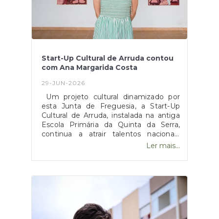
Start-Up Cultural de Arruda contou
com Ana Margarida Costa
29-JUN-2026
Um projeto cultural dinamizado por
esta Junta de Freguesia, a Start-Up
Cultural de Arruda, instalada na antiga
Escola Primária da Quinta da Serra,
continua a atrair talentos nacionais
para, neste espaço, sonharem,
Ler mais...
idealizarem e criarem as suas obras de
arte.Contámos, recentemente, com a
Ana Margarida Costa, artista plástica de
Almada, para um projeto de duas
semanas de incubação, tendo
partilhado connosco o seu processo e
oferecido, à Junta de Freguesia, duas
obras que passam a integrar o espólio