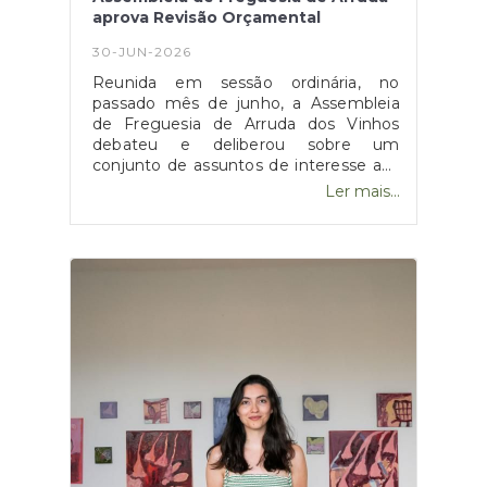
aprova Revisão Orçamental
30-JUN-2026
Reunida em sessão ordinária, no
passado mês de junho, a Assembleia
de Freguesia de Arruda dos Vinhos
debateu e deliberou sobre um
conjunto de assuntos de interesse aos
fregueses.Desta sessão, destaca-se a
Ler mais...
aprovação da 2.ª Revisão Orçamental
deste ano civil, reforçando as rubricas
destinadas aos trabalhos operacionais,
com especial enfoque nos caminhos
rurais a cargo desta Junta de
Freguesia, para que possam prosseguir
as intervenções em curso, antes do
novo ano hidrológico.Juntos fazemos
Arruda viver.