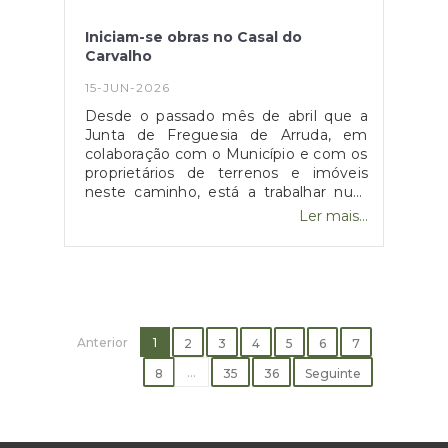
Iniciam-se obras no Casal do
Carvalho
15-JUN-2026
Desde o passado mês de abril que a
Junta de Freguesia de Arruda, em
colaboração com o Município e com os
proprietários de terrenos e imóveis
neste caminho, está a trabalhar num
projeto de recuperação do caminho,
Ler mais...
permitindo a ligação mais direta à
vila.Este trabalho, de grande
complexidade, irá decorrer ao longo do
verão, prevendo-se a reabertura do
caminho, como alternativa à Estrada
do Lapão, a partir de finais de
Anterior
setembro.Juntos fazemos Arruda
1
2
3
4
5
6
7
viver.
...
8
35
36
Seguinte