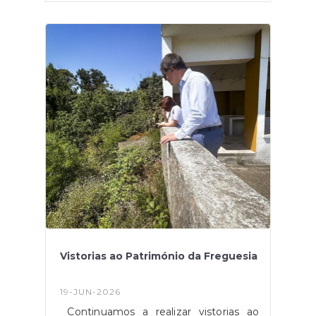
de sombra em cada uma das pérgulas
existentes, para maior
conforto.Adicionalmente, já se
encontra em licenciamento a
construção do parque canino desta
zona, estando a sua conclusão prevista
para o início do inverno, devido a
atrasos provocados pelas intempéries,
que desviaram recursos para outras
situações mais urgentes.Juntos
fazemos Arruda viver.
Vistorias ao Património da Freguesia
19-JUN-2026
Continuamos a realizar vistorias ao