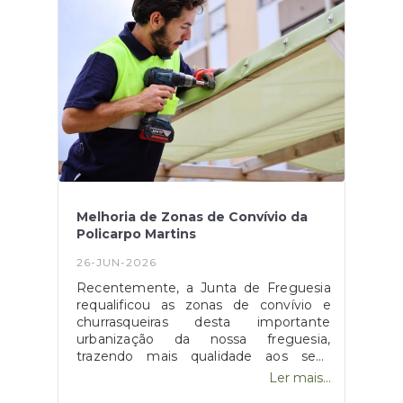
público permanente.
Melhoria de Zonas de Convívio da
Policarpo Martins
26-JUN-2026
Recentemente, a Junta de Freguesia
requalificou as zonas de convívio e
churrasqueiras desta importante
urbanização da nossa freguesia,
trazendo mais qualidade aos seus
moradores, tendo-se agora terminado
Ler mais...
esta etapa com a instalação de toldos