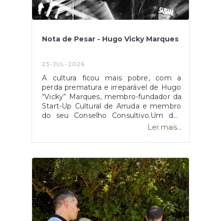
desta Junta de Freguesia.
Nota de Pesar - Hugo Vicky Marques
23-JUL-2026
A cultura ficou mais pobre, com a
perda prematura e irreparável de Hugo
“Vicky” Marques, membro-fundador da
Start-Up Cultural de Arruda e membro
do seu Conselho Consultivo.Um dos
maiores impulsionadores deste projeto
Ler mais...
artístico de incubação de novos
talentos, Vicky Marques nunca se
recusou ao desafio de partilhar com a
comunidade o seu inegável e extenso
talento.Um amigo desta Junta de
Freguesia, desde a primeira hora, foi
uma presença assídua, sorridente e
cúmplice nos nossos eventos culturais
e artísticos. Dono de um sorriso
imenso, de uma generosidade e