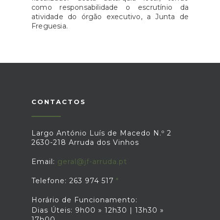
como responsabilidade o escrutínio da
atividade do órgão executivo, a Junta de
Freguesia.
CONTACTOS
Largo António Luís de Macedo N.º 2
2630-218 Arruda dos Vinhos
Email:
geral@jf-arruda.pt
Telefone: 263 974 517
Horário de Funcionamento:
Dias Úteis: 9h00 » 12h30 | 13h30 »
17h00